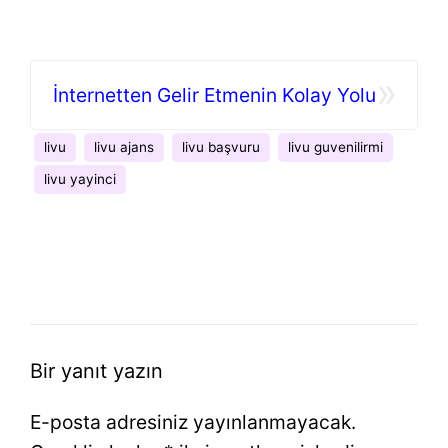
»
İnternetten Gelir Etmenin Kolay Yolu
livu
livu ajans
livu başvuru
livu guvenilirmi
livu yayinci
Bir yanıt yazın
E-posta adresiniz yayınlanmayacak.