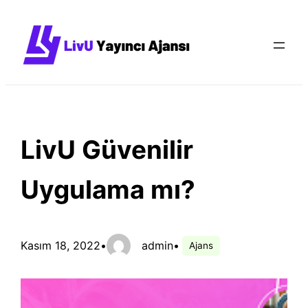
İçeriğe
geç
LivU Güvenilir
Uygulama mı?
Kasım 18, 2022
•
admin
•
Ajans