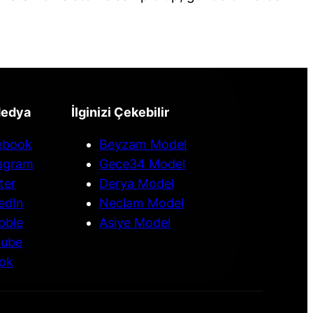
Medya
İlginizi Çekebilir
ebook
Beyzam Model
tagram
Gece34 Model
ter
Derya Model
edIn
Neclam Model
bble
Asiye Model
tube
ok