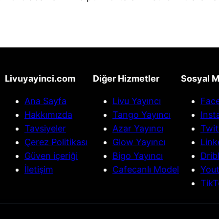
Livuyayinci.com
Diğer Hizmetler
Sosyal 
Ana Sayfa
Livu Yayıncı
Fac
Hakkımızda
Tango Yayıncı
Ins
Tavsiyeler
Azar Yayıncı
Twit
Çerez Politikası
Glow Yayıncı
Link
Güven içeriği
Bigo Yayıncı
Drib
İletişim
Cafecanlı Model
You
TikT