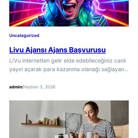
Uncategorized
Livu Ajansı Ajans Başvurusu
LiVu internetten gelir elde edebileceğiniz canlı
yayın açarak para kazanma olanağı sağlayan
görüntülü bir sohbet uygulamasıdır, kendi
içerisin de arama ve canlı yayın gibi özellikleri
admin
/
Haziran 3, 2026
bulunan LiVu da ajans açarak gelir elde etmek
oldukça kolay ve haftalık, aylık, günlük olarak
yüksek bir kazanç elde etmenizi sağlar. LiVu
gibi uygulamlar ajans alımı yaparak, kendi
yayıncı ağınızı…