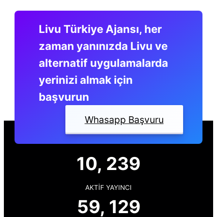
sistemlerinden bir tanesidir, haftalık ödeme ile
her hafta hesabınıza, 10.000 TL ile 30.000
Livu Türkiye Ajansı, her
TL…
zaman yanınızda Livu ve
alternatif uygulamalarda
yerinizi almak için
başvurun
Whasapp Başvuru
10, 239
AKTIF YAYINCI
59, 129