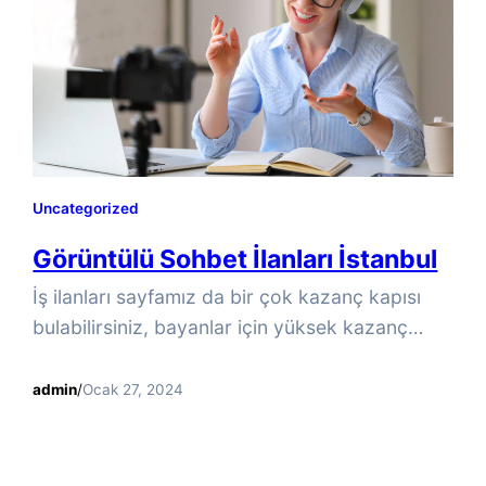
LivU’da para kazanmaya başlamadan önce
bir…
Uncategorized
Görüntülü Sohbet İlanları İstanbul
İş ilanları sayfamız da bir çok kazanç kapısı
bulabilirsiniz, bayanlar için yüksek kazanç
sağlayabilecekleri bir sistem içerisinde canlı
yayın açarak görüntülü sohbet operatörlüğü
admin
/
Ocak 27, 2024
ücretsiz olarak yapabilir, her hafta ödeme
alarak yüksek gelir sağlamanız mümkün. Canlı
yayın platformları günümüzde en ideal kazanç