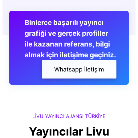
Binlerce başarılı yayıncı
grafiği ve gerçek profiller
ile kazanan referans, bilgi
almak için iletişime geçiniz.
Whatsapp İletişim
LİVU YAYINCI AJANSI TÜRKİYE
Yayıncılar Livu