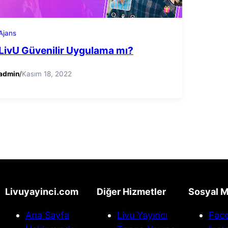
Ajans
LivU Güvenilir Uygulama mı?
admin
/
Kasım 18, 2022
Livuyayinci.com
Diğer Hizmetler
Sosyal 
Ana Sayfa
Livu Yayıncı
Fac