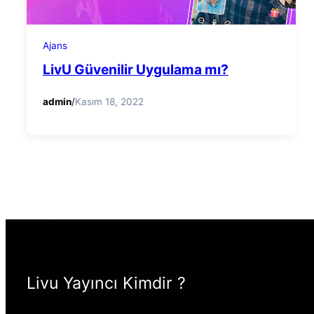
Ajans
LivU Güvenilir Uygulama mı?
admin
/
Kasım 18, 2022
Livu Yayıncı Kimdir ?