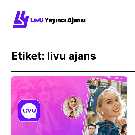
İçeriğe
geç
Etiket:
livu ajans